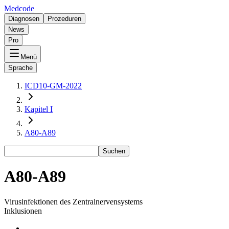
Medcode
Diagnosen
Prozeduren
News
Pro
Menü
Sprache
ICD10-GM-2022
Kapitel I
A80-A89
Suchen
A80-A89
Virusinfektionen des Zentralnervensystems
Inklusionen
-