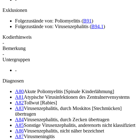
Exklusionen
Folgezustände von: Poliomyelitis
(
B91
)
Folgezustände von: Virusenzephalitis
(
B94.1
)
Kodierhinweis
-
Bemerkung
-
Untergruppen
-
Diagnosen
A80
Akute Poliomyelitis [Spinale Kinderlähmung]
A81
Atypische Virusinfektionen des Zentralnervensystems
A82
Tollwut [Rabies]
A83
Virusenzephalitis, durch Moskitos [Stechmücken]
übertragen
A84
Virusenzephalitis, durch Zecken übertragen
A85
Sonstige Virusenzephalitis, anderenorts nicht klassifiziert
A86
Virusenzephalitis, nicht näher bezeichnet
A87
Virusmeningitis