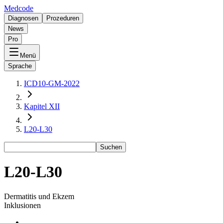
Medcode
Diagnosen
Prozeduren
News
Pro
Menü
Sprache
ICD10-GM-2022
Kapitel XII
L20-L30
Suchen
L20-L30
Dermatitis und Ekzem
Inklusionen
-