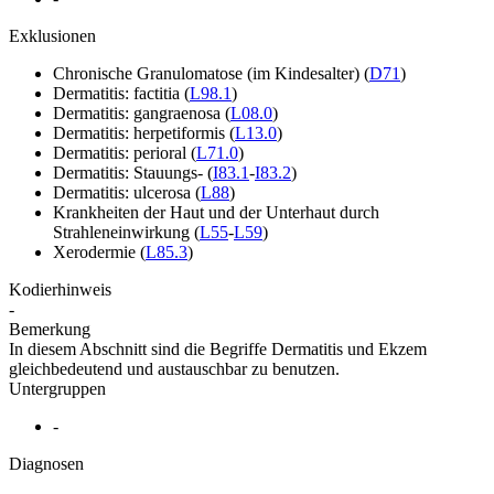
Exklusionen
Chronische Granulomatose (im Kindesalter)
(
D71
)
Dermatitis: factitia
(
L98.1
)
Dermatitis: gangraenosa
(
L08.0
)
Dermatitis: herpetiformis
(
L13.0
)
Dermatitis: perioral
(
L71.0
)
Dermatitis: Stauungs-
(
I83.1
-
I83.2
)
Dermatitis: ulcerosa
(
L88
)
Krankheiten der Haut und der Unterhaut durch
Strahleneinwirkung
(
L55
-
L59
)
Xerodermie
(
L85.3
)
Kodierhinweis
-
Bemerkung
In diesem Abschnitt sind die Begriffe Dermatitis und Ekzem
gleichbedeutend und austauschbar zu benutzen.
Untergruppen
-
Diagnosen