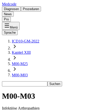
Medcode
Diagnosen
Prozeduren
News
Pro
Menü
Sprache
ICD10-GM-2022
Kapitel XIII
M00-M25
M00-M03
Suchen
M00-M03
Infektiöse Arthropathien