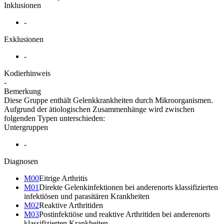
Inklusionen
-
Exklusionen
-
Kodierhinweis
-
Bemerkung
Diese Gruppe enthält Gelenkkrankheiten durch Mikroorganismen.
Aufgrund der ätiologischen Zusammenhänge wird zwischen
folgenden Typen unterschieden:
Untergruppen
-
Diagnosen
M00
Eitrige Arthritis
M01
Direkte Gelenkinfektionen bei anderenorts klassifizierten
infektiösen und parasitären Krankheiten
M02
Reaktive Arthritiden
M03
Postinfektiöse und reaktive Arthritiden bei anderenorts
klassifizierten Krankheiten