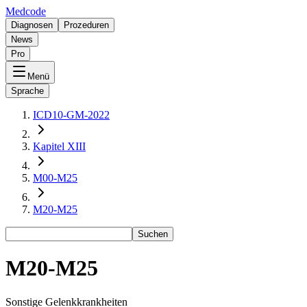
Medcode
Diagnosen
Prozeduren
News
Pro
Menü
Sprache
ICD10-GM-2022
Kapitel XIII
M00-M25
M20-M25
Suchen
M20-M25
Sonstige Gelenkkrankheiten