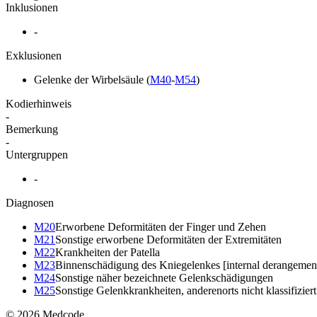
Inklusionen
-
Exklusionen
Gelenke der Wirbelsäule
(
M40
-
M54
)
Kodierhinweis
-
Bemerkung
-
Untergruppen
-
Diagnosen
M20
Erworbene Deformitäten der Finger und Zehen
M21
Sonstige erworbene Deformitäten der Extremitäten
M22
Krankheiten der Patella
M23
Binnenschädigung des Kniegelenkes [internal derangemen
M24
Sonstige näher bezeichnete Gelenkschädigungen
M25
Sonstige Gelenkkrankheiten, anderenorts nicht klassifiziert
© 2026 Medcode