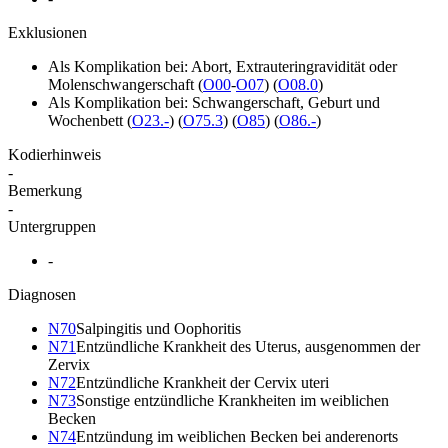
Exklusionen
Als Komplikation bei: Abort, Extrauteringravidität oder
Molenschwangerschaft
(
O00
-
O07
)
(
O08.0
)
Als Komplikation bei: Schwangerschaft, Geburt und
Wochenbett
(
O23.-
)
(
O75.3
)
(
O85
)
(
O86.-
)
Kodierhinweis
-
Bemerkung
-
Untergruppen
-
Diagnosen
N70
Salpingitis und Oophoritis
N71
Entzündliche Krankheit des Uterus, ausgenommen der
Zervix
N72
Entzündliche Krankheit der Cervix uteri
N73
Sonstige entzündliche Krankheiten im weiblichen
Becken
N74
Entzündung im weiblichen Becken bei anderenorts