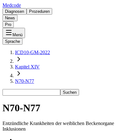
Medcode
Diagnosen
Prozeduren
News
Pro
Menü
Sprache
ICD10-GM-2022
Kapitel XIV
N70-N77
Suchen
N70-N77
Entzündliche Krankheiten der weiblichen Beckenorgane
Inklusionen
-