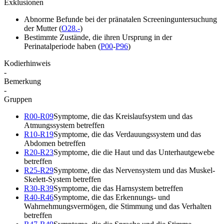
Exklusionen
Abnorme Befunde bei der pränatalen Screeninguntersuchung
der Mutter
(
O28.-
)
Bestimmte Zustände, die ihren Ursprung in der
Perinatalperiode haben
(
P00
-
P96
)
Kodierhinweis
-
Bemerkung
-
Gruppen
R00-R09
Symptome, die das Kreislaufsystem und das
Atmungssystem betreffen
R10-R19
Symptome, die das Verdauungssystem und das
Abdomen betreffen
R20-R23
Symptome, die die Haut und das Unterhautgewebe
betreffen
R25-R29
Symptome, die das Nervensystem und das Muskel-
Skelett-System betreffen
R30-R39
Symptome, die das Harnsystem betreffen
R40-R46
Symptome, die das Erkennungs- und
Wahrnehmungsvermögen, die Stimmung und das Verhalten
betreffen