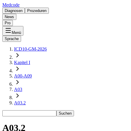
Medcode
Diagnosen
Prozeduren
News
Pro
Menü
Sprache
ICD10-GM-2026
Kapitel I
A00-A09
A03
A03.2
Suchen
A03.2