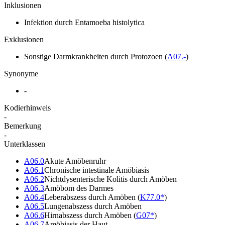
Inklusionen
Infektion durch Entamoeba histolytica
Exklusionen
Sonstige Darmkrankheiten durch Protozoen
(
A07.-
)
Synonyme
-
Kodierhinweis
-
Bemerkung
-
Unterklassen
A06.0
Akute Amöbenruhr
A06.1
Chronische intestinale Amöbiasis
A06.2
Nichtdysenterische Kolitis durch Amöben
A06.3
Amöbom des Darmes
A06.4
Leberabszess durch Amöben
(
K77.0*
)
A06.5
Lungenabszess durch Amöben
A06.6
Hirnabszess durch Amöben
(
G07*
)
A06.7
Amöbiasis der Haut