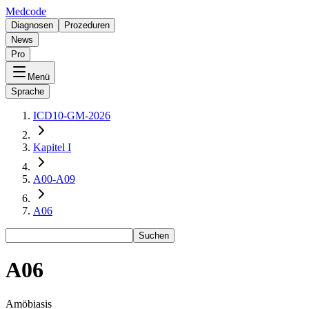
Medcode
Diagnosen
Prozeduren
News
Pro
Menü
Sprache
ICD10-GM-2026
Kapitel I
A00-A09
A06
Suchen
A06
Amöbiasis