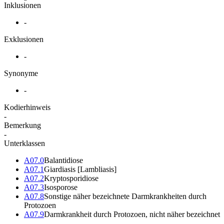
Inklusionen
-
Exklusionen
-
Synonyme
-
Kodierhinweis
-
Bemerkung
-
Unterklassen
A07.0
Balantidiose
A07.1
Giardiasis [Lambliasis]
A07.2
Kryptosporidiose
A07.3
Isosporose
A07.8
Sonstige näher bezeichnete Darmkrankheiten durch
Protozoen
A07.9
Darmkrankheit durch Protozoen, nicht näher bezeichnet