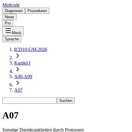
Medcode
Diagnosen
Prozeduren
News
Pro
Menü
Sprache
ICD10-GM-2026
Kapitel I
A00-A09
A07
Suchen
A07
Sonstige Darmkrankheiten durch Protozoen