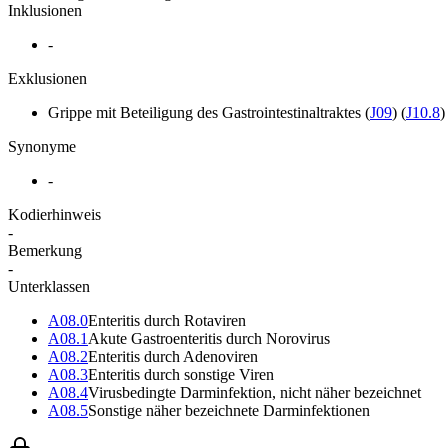
Inklusionen
-
Exklusionen
Grippe mit Beteiligung des Gastrointestinaltraktes
(
J09
)
(
J10.8
)
Synonyme
-
Kodierhinweis
-
Bemerkung
-
Unterklassen
A08.0
Enteritis durch Rotaviren
A08.1
Akute Gastroenteritis durch Norovirus
A08.2
Enteritis durch Adenoviren
A08.3
Enteritis durch sonstige Viren
A08.4
Virusbedingte Darminfektion, nicht näher bezeichnet
A08.5
Sonstige näher bezeichnete Darminfektionen