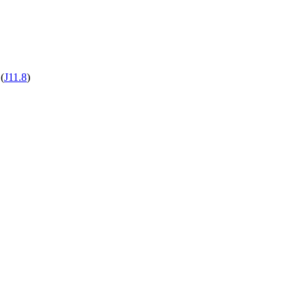
(
J11.8
)