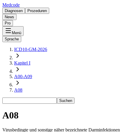
Medcode
Diagnosen
Prozeduren
News
Pro
Menü
Sprache
ICD10-GM-2026
Kapitel I
A00-A09
A08
Suchen
A08
Virusbedingte und sonstige näher bezeichnete Darminfektionen