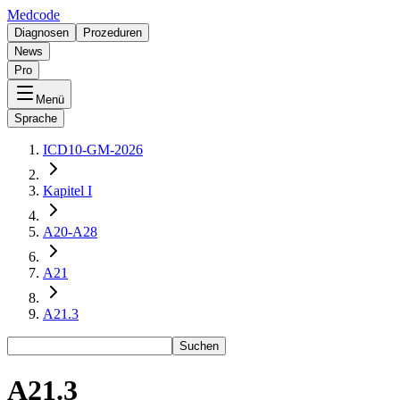
Medcode
Diagnosen
Prozeduren
News
Pro
Menü
Sprache
ICD10-GM-2026
Kapitel I
A20-A28
A21
A21.3
Suchen
A21.3