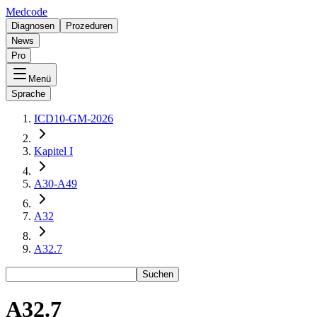
Medcode
Diagnosen
Prozeduren
News
Pro
Menü
Sprache
ICD10-GM-2026
Kapitel I
A30-A49
A32
A32.7
Suchen
A32.7