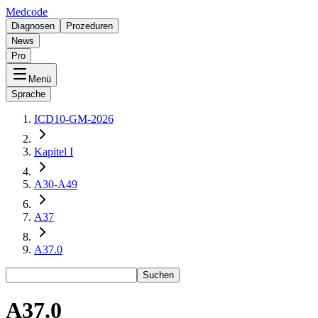
Medcode
Diagnosen
Prozeduren
News
Pro
Menü
Sprache
ICD10-GM-2026
Kapitel I
A30-A49
A37
A37.0
Suchen
A37.0