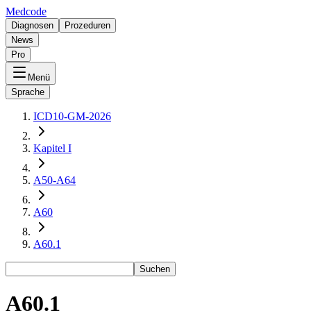
Medcode
Diagnosen
Prozeduren
News
Pro
Menü
Sprache
ICD10-GM-2026
Kapitel I
A50-A64
A60
A60.1
Suchen
A60.1