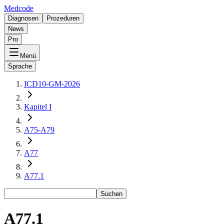
Medcode
Diagnosen
Prozeduren
News
Pro
Menü
Sprache
ICD10-GM-2026
Kapitel I
A75-A79
A77
A77.1
Suchen
A77.1