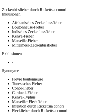
Zeckenbissfieber durch Rickettsia conori
Inklusionen
Afrikanisches Zeckenbissfieber
Boutonneuse-Fieber
Indisches Zeckenbissfieber
Kenya-Fieber
Marseille-Fieber
Mittelmeer-Zeckenbissfieber
Exklusionen
-
Synonyme
Fièvre boutonneuse
Tunesisches Fieber
Conor-Fieber
Carducci-Fieber
Kenya-Typhus
Marseiller Fleckfieber
Infektion durch Rickettsia conori
Fleckfieber durch Rickettsia conori