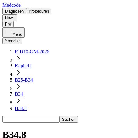
Medcode
Diagnosen
Prozeduren
News
Pro
Menü
Sprache
ICD10-GM-2026
Kapitel I
B25-B34
B34
B34.8
Suchen
B34.8