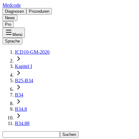
Medcode
Diagnosen
Prozeduren
News
Pro
Menü
Sprache
ICD10-GM-2026
Kapitel I
B25-B34
B34
B34.8
B34.88
Suchen