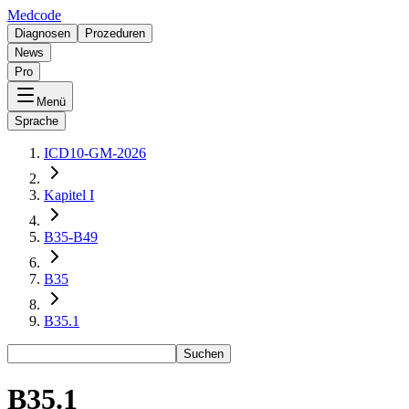
Medcode
Diagnosen
Prozeduren
News
Pro
Menü
Sprache
ICD10-GM-2026
Kapitel I
B35-B49
B35
B35.1
Suchen
B35.1