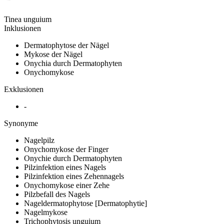
Tinea unguium
Inklusionen
Dermatophytose der Nägel
Mykose der Nägel
Onychia durch Dermatophyten
Onychomykose
Exklusionen
-
Synonyme
Nagelpilz
Onychomykose der Finger
Onychie durch Dermatophyten
Pilzinfektion eines Nagels
Pilzinfektion eines Zehennagels
Onychomykose einer Zehe
Pilzbefall des Nagels
Nageldermatophytose [Dermatophytie]
Nagelmykose
Trichophytosis unguium