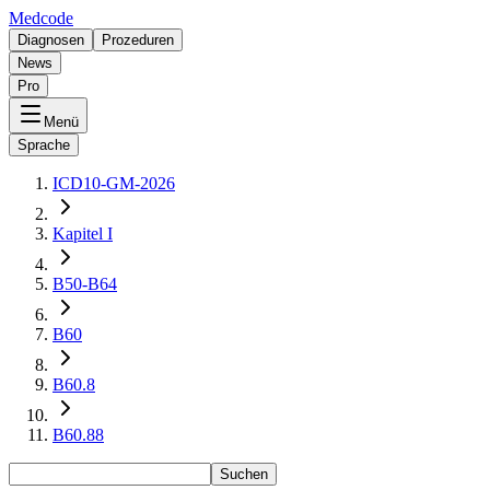
Medcode
Diagnosen
Prozeduren
News
Pro
Menü
Sprache
ICD10-GM-2026
Kapitel I
B50-B64
B60
B60.8
B60.88
Suchen