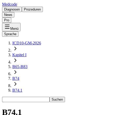
Medcode
Diagnosen
Prozeduren
News
Pro
Menü
Sprache
ICD10-GM-2026
Kapitel I
B65-B83
B74
B74.1
Suchen
B74.1