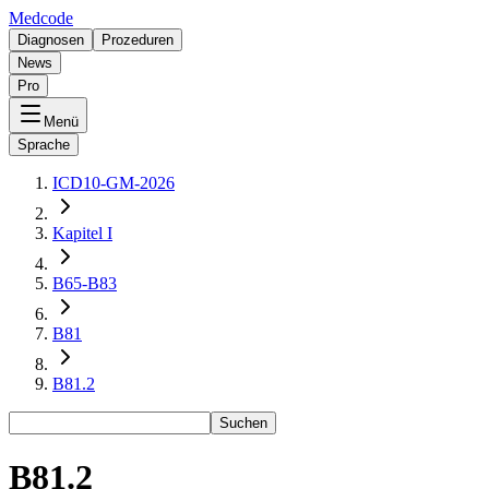
Medcode
Diagnosen
Prozeduren
News
Pro
Menü
Sprache
ICD10-GM-2026
Kapitel I
B65-B83
B81
B81.2
Suchen
B81.2