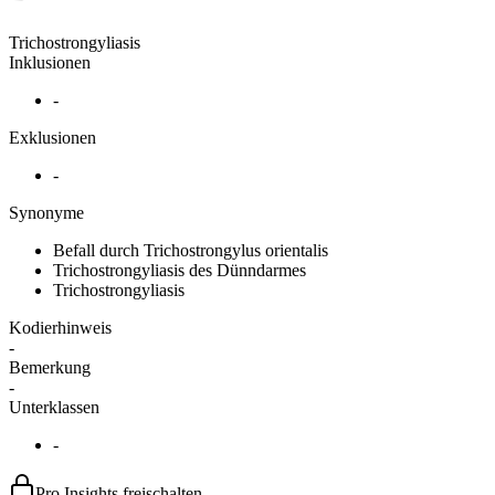
Trichostrongyliasis
Inklusionen
-
Exklusionen
-
Synonyme
Befall durch Trichostrongylus orientalis
Trichostrongyliasis des Dünndarmes
Trichostrongyliasis
Kodierhinweis
-
Bemerkung
-
Unterklassen
-
Pro Insights freischalten