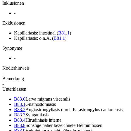
Inklusionen
-
Exklusionen
Kapillariasis: intestinal
(
B81.1
)
Kapillariasis: o.n.A.
(
B81.1
)
Synonyme
-
Kodierhinweis
-
Bemerkung
-
Unterklassen
B83.0
Larva migrans visceralis
B83.1
Gnathostomiasis
B83.2
Angiostrongyliasis durch Parastrongylus cantonensis
B83.3
Syngamiasis
B83.4
Hirudiniasis interna
B83.8
Sonstige näher bezeichnete Helminthosen
B83.9
Helminthose, nicht näher bezeichnet