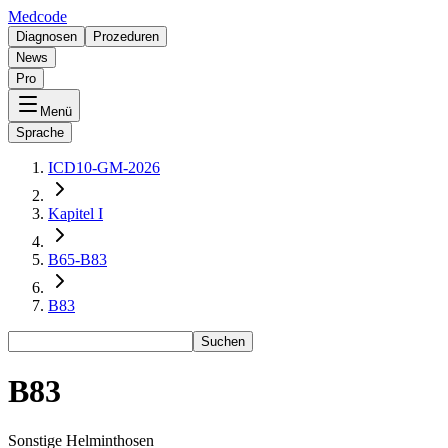
Medcode
Diagnosen
Prozeduren
News
Pro
Menü
Sprache
ICD10-GM-2026
Kapitel I
B65-B83
B83
Suchen
B83
Sonstige Helminthosen