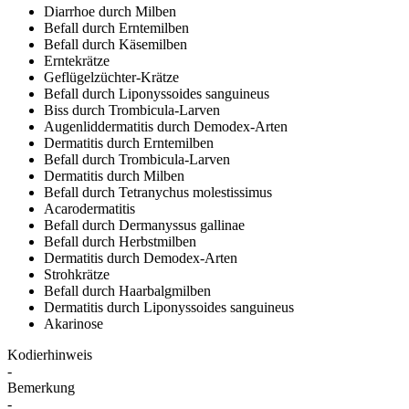
Diarrhoe durch Milben
Befall durch Erntemilben
Befall durch Käsemilben
Erntekrätze
Geflügelzüchter-Krätze
Befall durch Liponyssoides sanguineus
Biss durch Trombicula-Larven
Augenliddermatitis durch Demodex-Arten
Dermatitis durch Erntemilben
Befall durch Trombicula-Larven
Dermatitis durch Milben
Befall durch Tetranychus molestissimus
Acarodermatitis
Befall durch Dermanyssus gallinae
Befall durch Herbstmilben
Dermatitis durch Demodex-Arten
Strohkrätze
Befall durch Haarbalgmilben
Dermatitis durch Liponyssoides sanguineus
Akarinose
Kodierhinweis
-
Bemerkung
-