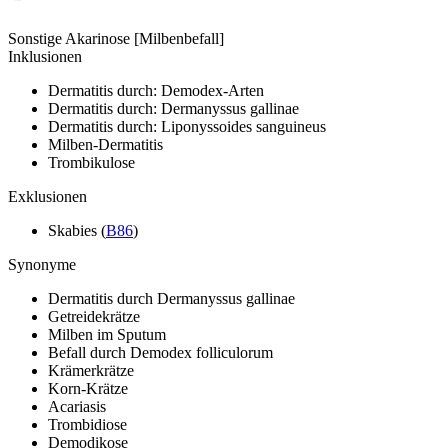
Sonstige Akarinose [Milbenbefall]
Inklusionen
Dermatitis durch: Demodex-Arten
Dermatitis durch: Dermanyssus gallinae
Dermatitis durch: Liponyssoides sanguineus
Milben-Dermatitis
Trombikulose
Exklusionen
Skabies
(
B86
)
Synonyme
Dermatitis durch Dermanyssus gallinae
Getreidekrätze
Milben im Sputum
Befall durch Demodex folliculorum
Krämerkrätze
Korn-Krätze
Acariasis
Trombidiose
Demodikose