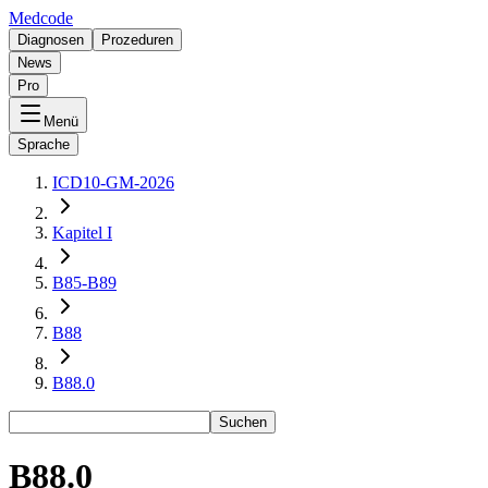
Medcode
Diagnosen
Prozeduren
News
Pro
Menü
Sprache
ICD10-GM-2026
Kapitel I
B85-B89
B88
B88.0
Suchen
B88.0