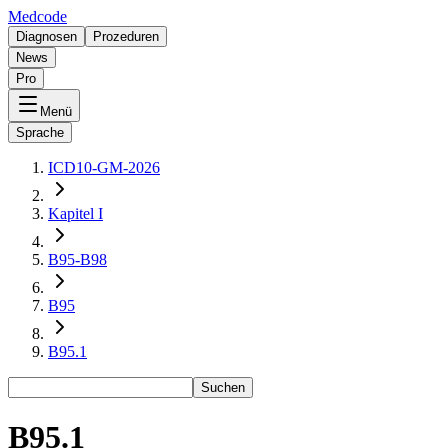
Medcode
Diagnosen
Prozeduren
News
Pro
Menü
Sprache
ICD10-GM-2026
Kapitel I
B95-B98
B95
B95.1
Suchen
B95.1