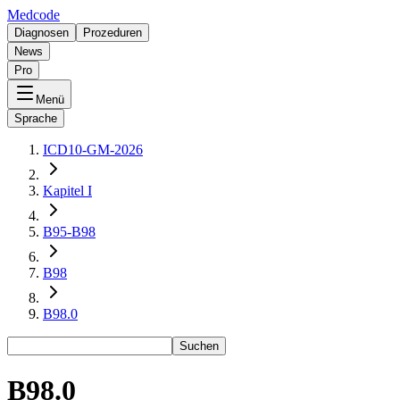
Medcode
Diagnosen
Prozeduren
News
Pro
Menü
Sprache
ICD10-GM-2026
Kapitel I
B95-B98
B98
B98.0
Suchen
B98.0