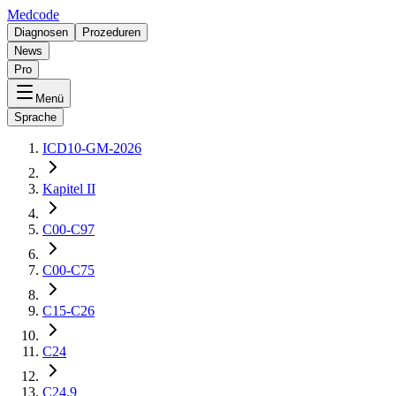
Medcode
Diagnosen
Prozeduren
News
Pro
Menü
Sprache
ICD10-GM-2026
Kapitel II
C00-C97
C00-C75
C15-C26
C24
C24.9