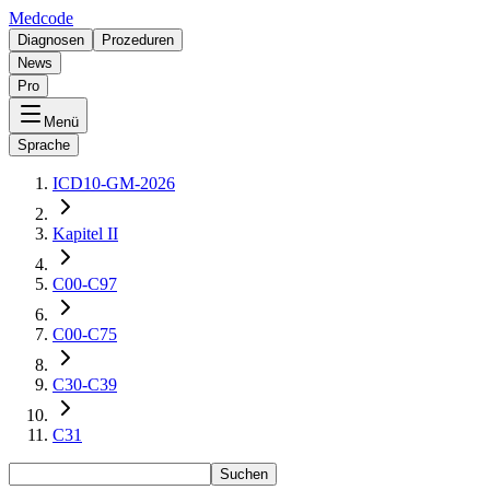
Medcode
Diagnosen
Prozeduren
News
Pro
Menü
Sprache
ICD10-GM-2026
Kapitel II
C00-C97
C00-C75
C30-C39
C31
Suchen