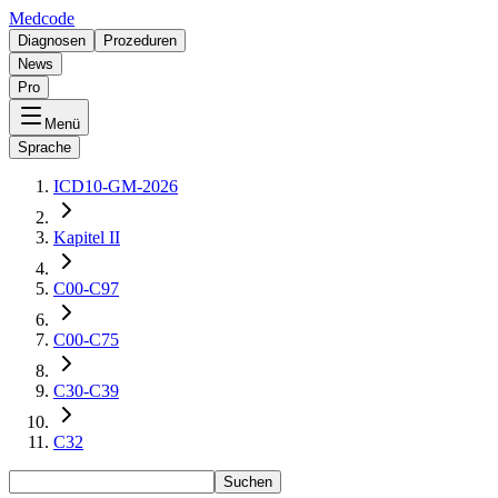
Medcode
Diagnosen
Prozeduren
News
Pro
Menü
Sprache
ICD10-GM-2026
Kapitel II
C00-C97
C00-C75
C30-C39
C32
Suchen