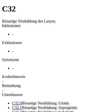
C32
Bösartige Neubildung des Larynx
Inklusionen
-
Exklusionen
-
Synonyme
-
Kodierhinweis
-
Bemerkung
-
Unterklassen
C32.0
Bösartige Neubildung: Glottis
C32.1
Bösartige Neubildung: Supraglottis