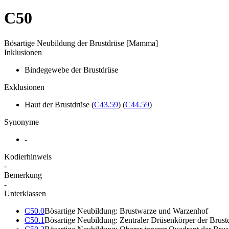
C50
Bösartige Neubildung der Brustdrüse [Mamma]
Inklusionen
Bindegewebe der Brustdrüse
Exklusionen
Haut der Brustdrüse
(
C43.59
)
(
C44.59
)
Synonyme
-
Kodierhinweis
-
Bemerkung
-
Unterklassen
C50.0
Bösartige Neubildung: Brustwarze und Warzenhof
C50.1
Bösartige Neubildung: Zentraler Drüsenkörper der Brust