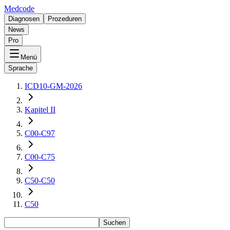
Medcode
Diagnosen
Prozeduren
News
Pro
Menü
Sprache
ICD10-GM-2026
Kapitel II
C00-C97
C00-C75
C50-C50
C50
Suchen