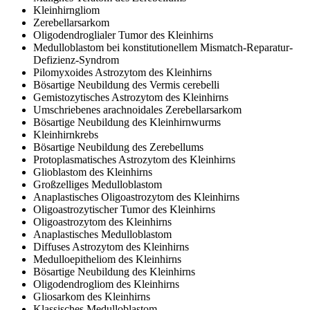
Kleinhirngliom
Zerebellarsarkom
Oligodendroglialer Tumor des Kleinhirns
Medulloblastom bei konstitutionellem Mismatch-Reparatur-
Defizienz-Syndrom
Pilomyxoides Astrozytom des Kleinhirns
Bösartige Neubildung des Vermis cerebelli
Gemistozytisches Astrozytom des Kleinhirns
Umschriebenes arachnoidales Zerebellarsarkom
Bösartige Neubildung des Kleinhirnwurms
Kleinhirnkrebs
Bösartige Neubildung des Zerebellums
Protoplasmatisches Astrozytom des Kleinhirns
Glioblastom des Kleinhirns
Großzelliges Medulloblastom
Anaplastisches Oligoastrozytom des Kleinhirns
Oligoastrozytischer Tumor des Kleinhirns
Oligoastrozytom des Kleinhirns
Anaplastisches Medulloblastom
Diffuses Astrozytom des Kleinhirns
Medulloepitheliom des Kleinhirns
Bösartige Neubildung des Kleinhirns
Oligodendrogliom des Kleinhirns
Gliosarkom des Kleinhirns
Klassisches Medulloblastom