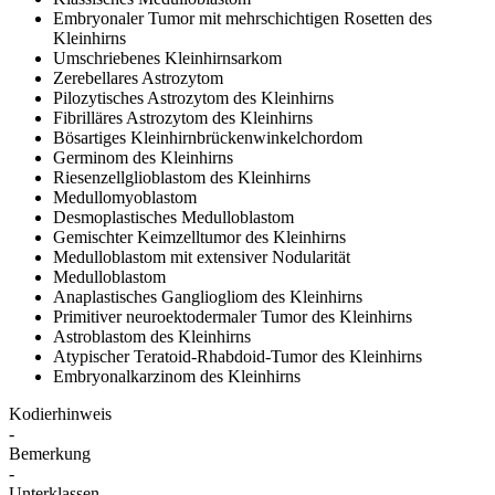
Embryonaler Tumor mit mehrschichtigen Rosetten des
Kleinhirns
Umschriebenes Kleinhirnsarkom
Zerebellares Astrozytom
Pilozytisches Astrozytom des Kleinhirns
Fibrilläres Astrozytom des Kleinhirns
Bösartiges Kleinhirnbrückenwinkelchordom
Germinom des Kleinhirns
Riesenzellglioblastom des Kleinhirns
Medullomyoblastom
Desmoplastisches Medulloblastom
Gemischter Keimzelltumor des Kleinhirns
Medulloblastom mit extensiver Nodularität
Medulloblastom
Anaplastisches Gangliogliom des Kleinhirns
Primitiver neuroektodermaler Tumor des Kleinhirns
Astroblastom des Kleinhirns
Atypischer Teratoid-Rhabdoid-Tumor des Kleinhirns
Embryonalkarzinom des Kleinhirns
Kodierhinweis
-
Bemerkung
-
Unterklassen