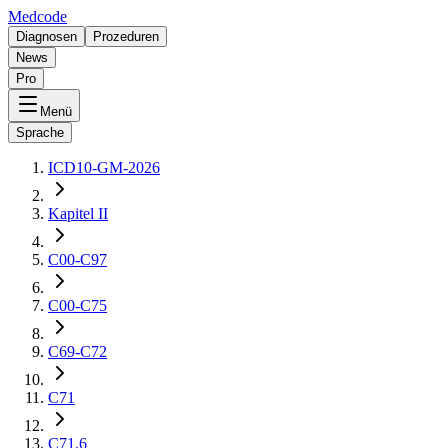
Medcode
Diagnosen
Prozeduren
News
Pro
Menü
Sprache
ICD10-GM-2026
Kapitel II
C00-C97
C00-C75
C69-C72
C71
C71.6