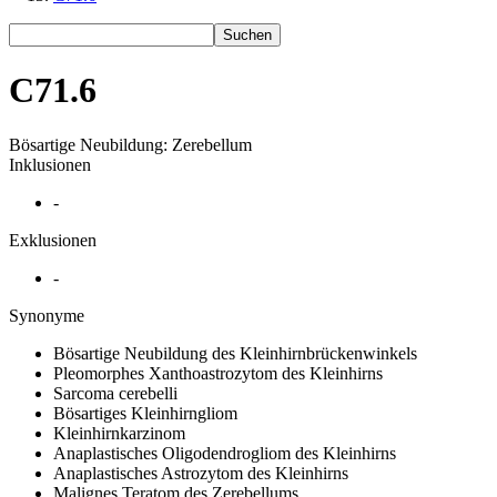
Suchen
C71.6
Bösartige Neubildung: Zerebellum
Inklusionen
-
Exklusionen
-
Synonyme
Bösartige Neubildung des Kleinhirnbrückenwinkels
Pleomorphes Xanthoastrozytom des Kleinhirns
Sarcoma cerebelli
Bösartiges Kleinhirngliom
Kleinhirnkarzinom
Anaplastisches Oligodendrogliom des Kleinhirns
Anaplastisches Astrozytom des Kleinhirns
Malignes Teratom des Zerebellums