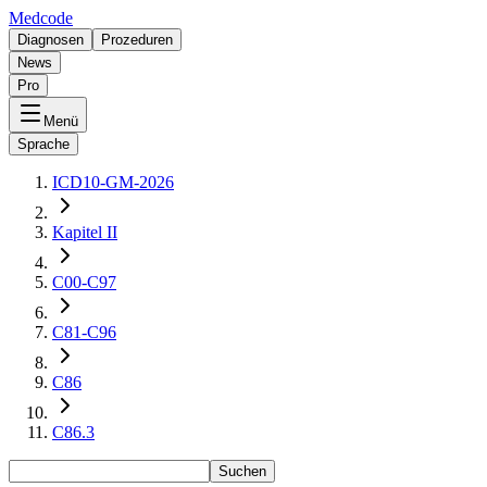
Medcode
Diagnosen
Prozeduren
News
Pro
Menü
Sprache
ICD10-GM-2026
Kapitel II
C00-C97
C81-C96
C86
C86.3
Suchen