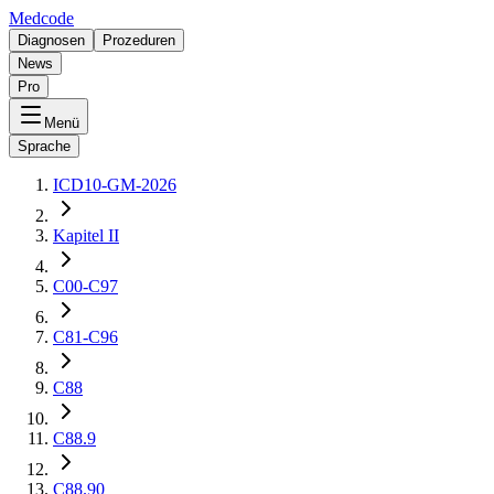
Medcode
Diagnosen
Prozeduren
News
Pro
Menü
Sprache
ICD10-GM-2026
Kapitel II
C00-C97
C81-C96
C88
C88.9
C88.90