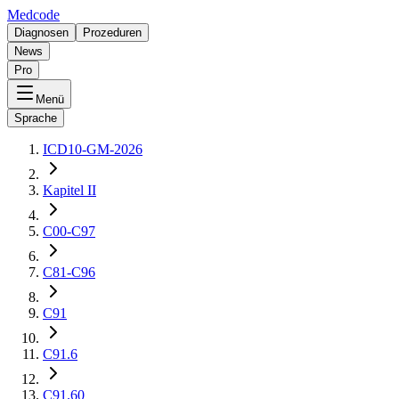
Medcode
Diagnosen
Prozeduren
News
Pro
Menü
Sprache
ICD10-GM-2026
Kapitel II
C00-C97
C81-C96
C91
C91.6
C91.60