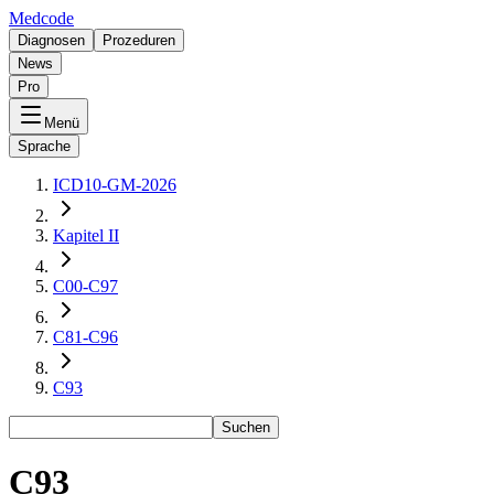
Medcode
Diagnosen
Prozeduren
News
Pro
Menü
Sprache
ICD10-GM-2026
Kapitel II
C00-C97
C81-C96
C93
Suchen
C93