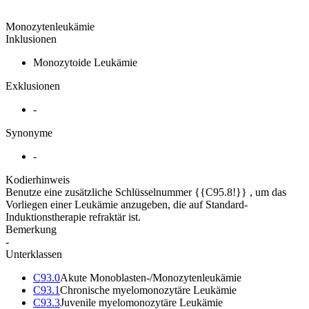
Monozytenleukämie
Inklusionen
Monozytoide Leukämie
Exklusionen
-
Synonyme
-
Kodierhinweis
Benutze eine zusätzliche Schlüsselnummer {{C95.8!}} , um das
Vorliegen einer Leukämie anzugeben, die auf Standard-
Induktionstherapie refraktär ist.
Bemerkung
-
Unterklassen
C93.0
Akute Monoblasten-/Monozytenleukämie
C93.1
Chronische myelomonozytäre Leukämie
C93.3
Juvenile myelomonozytäre Leukämie