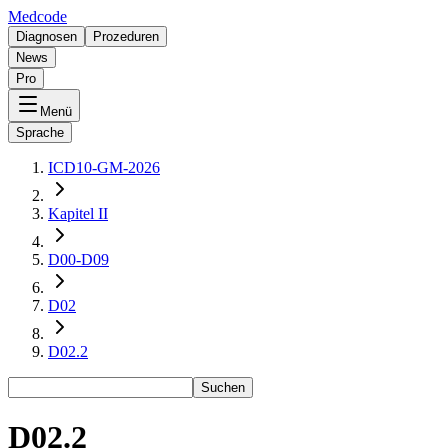
Medcode
Diagnosen
Prozeduren
News
Pro
Menü
Sprache
ICD10-GM-2026
Kapitel II
D00-D09
D02
D02.2
Suchen
D02.2