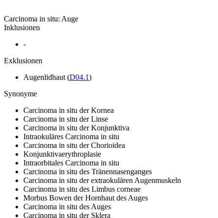
Carcinoma in situ: Auge
Inklusionen
-
Exklusionen
Augenlidhaut
(
D04.1
)
Synonyme
Carcinoma in situ der Kornea
Carcinoma in situ der Linse
Carcinoma in situ der Konjunktiva
Intraokuläres Carcinoma in situ
Carcinoma in situ der Chorioidea
Konjunktivaerythroplasie
Intraorbitales Carcinoma in situ
Carcinoma in situ des Tränennasenganges
Carcinoma in situ der extraokulären Augenmuskeln
Carcinoma in situ des Limbus corneae
Morbus Bowen der Hornhaut des Auges
Carcinoma in situ des Auges
Carcinoma in situ der Sklera