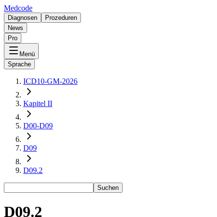
Medcode
Diagnosen
Prozeduren
News
Pro
Menü
Sprache
ICD10-GM-2026
Kapitel II
D00-D09
D09
D09.2
Suchen
D09.2