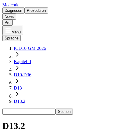
Medcode
Diagnosen
Prozeduren
News
Pro
Menü
Sprache
ICD10-GM-2026
Kapitel II
D10-D36
D13
D13.2
Suchen
D13.2