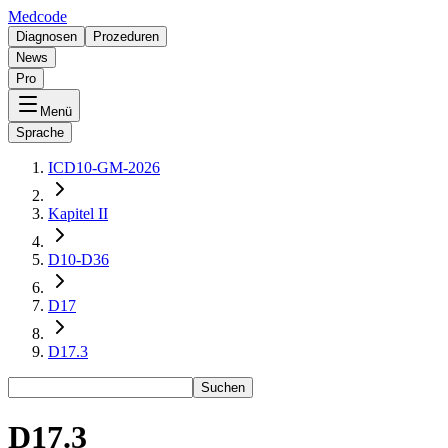
Medcode
Diagnosen
Prozeduren
News
Pro
Menü
Sprache
ICD10-GM-2026
Kapitel II
D10-D36
D17
D17.3
Suchen
D17.3