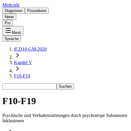
Medcode
Diagnosen
Prozeduren
News
Pro
Menü
Sprache
ICD10-GM-2026
Kapitel V
F10-F19
Suchen
F10-F19
Psychische und Verhaltensstörungen durch psychotrope Substanzen
Inklusionen
-