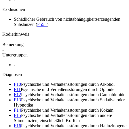
Exklusionen
Schädlicher Gebrauch von nichtabhängigkeitserzeugenden
Substanzen
(
F55.-
)
Kodierhinweis
-
Bemerkung
-
Untergruppen
-
Diagnosen
F10
Psychische und Verhaltensstörungen durch Alkohol
F11
Psychische und Verhaltensstörungen durch Opioide
F12
Psychische und Verhaltensstörungen durch Cannabinoide
F13
Psychische und Verhaltensstörungen durch Sedativa oder
Hypnotika
F14
Psychische und Verhaltensstörungen durch Kokain
F15
Psychische und Verhaltensstörungen durch andere
Stimulanzien, einschließlich Koffein
F16
Psychische und Verhaltensstörungen durch Halluzinogene