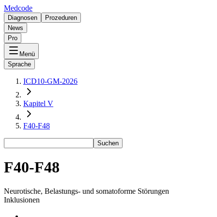
Medcode
Diagnosen
Prozeduren
News
Pro
Menü
Sprache
ICD10-GM-2026
Kapitel V
F40-F48
Suchen
F40-F48
Neurotische, Belastungs- und somatoforme Störungen
Inklusionen
-