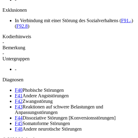
Exklusionen
In Verbindung mit einer Störung des Sozialverhaltens
(
F91.-
)
(
F92.8
)
Kodierhinweis
-
Bemerkung
-
Untergruppen
-
Diagnosen
F40
Phobische Störungen
F41
Andere Angststörungen
F42
Zwangsstörung
F43
Reaktionen auf schwere Belastungen und
Anpassungsstörungen
F44
Dissoziative Störungen [Konversionsstörungen]
F45
Somatoforme Störungen
F48
Andere neurotische Störungen