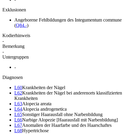
Exklusionen
Angeborene Fehlbildungen des Integumentum commune
(
Q84.-
)
Kodierhinweis
-
Bemerkung
-
Untergruppen
-
Diagnosen
L60
Krankheiten der Nägel
L62
Krankheiten der Nägel bei anderenorts klassifizierten
Krankheiten
L63
Alopecia areata
L64
Alopecia androgenetica
L65
Sonstiger Haarausfall ohne Narbenbildung
L66
Narbige Alopezie [Haarausfall mit Narbenbildung]
L67
Anomalien der Haarfarbe und des Haarschaftes
L68
Hypertrichose