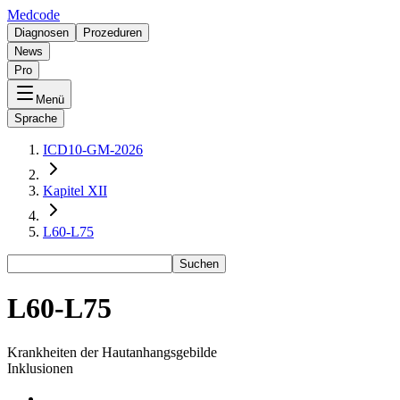
Medcode
Diagnosen
Prozeduren
News
Pro
Menü
Sprache
ICD10-GM-2026
Kapitel XII
L60-L75
Suchen
L60-L75
Krankheiten der Hautanhangsgebilde
Inklusionen
-