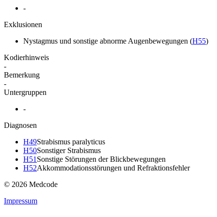
-
Exklusionen
Nystagmus und sonstige abnorme Augenbewegungen
(
H55
)
Kodierhinweis
-
Bemerkung
-
Untergruppen
-
Diagnosen
H49
Strabismus paralyticus
H50
Sonstiger Strabismus
H51
Sonstige Störungen der Blickbewegungen
H52
Akkommodationsstörungen und Refraktionsfehler
© 2026 Medcode
Impressum