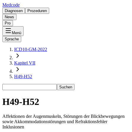
Medcode
Diagnosen
Prozeduren
News
Pro
Menü
Sprache
ICD10-GM-2022
Kapitel VII
H49-H52
Suchen
H49-H52
Affektionen der Augenmuskeln, Störungen der Blickbewegungen
sowie Akkommodationsstörungen und Refraktionsfehler
Inklusionen