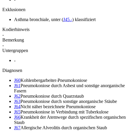
Exklusionen
Asthma bronchiale, unter
(
J45.-
)
klassifiziert
Kodierhinweis
-
Bemerkung
-
Untergruppen
-
Diagnosen
J60
Kohlenbergarbeiter-Pneumokoniose
J61
Pneumokoniose durch Asbest und sonstige anorganische
Fasern
J62
Pneumokoniose durch Quarzstaub
J63
Pneumokoniose durch sonstige anorganische Stäube
J64
Nicht näher bezeichnete Pneumokoniose
J65
Pneumokoniose in Verbindung mit Tuberkulose
J66
Krankheit der Atemwege durch spezifischen organischen
Staub
J67
Allergische Alveolitis durch organischen Staub