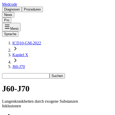
Medcode
Diagnosen
Prozeduren
News
Pro
Menü
Sprache
ICD10-GM-2022
Kapitel X
J60-J70
Suchen
J60-J70
Lungenkrankheiten durch exogene Substanzen
Inklusionen
-