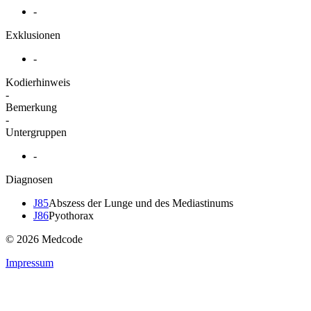
-
Exklusionen
-
Kodierhinweis
-
Bemerkung
-
Untergruppen
-
Diagnosen
J85
Abszess der Lunge und des Mediastinums
J86
Pyothorax
© 2026 Medcode
Impressum