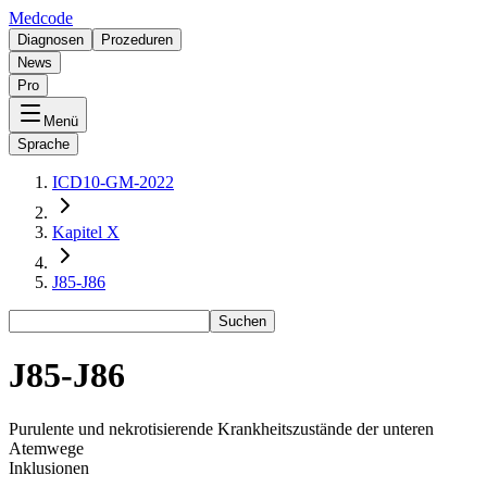
Medcode
Diagnosen
Prozeduren
News
Pro
Menü
Sprache
ICD10-GM-2022
Kapitel X
J85-J86
Suchen
J85-J86
Purulente und nekrotisierende Krankheitszustände der unteren
Atemwege
Inklusionen