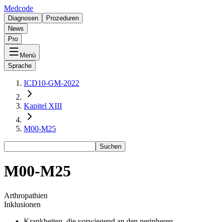
Medcode
Diagnosen
Prozeduren
News
Pro
Menü
Sprache
ICD10-GM-2022
Kapitel XIII
M00-M25
Suchen
M00-M25
Arthropathien
Inklusionen
Krankheiten, die vorwiegend an den peripheren