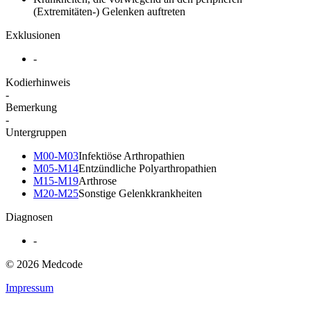
(Extremitäten-) Gelenken auftreten
Exklusionen
-
Kodierhinweis
-
Bemerkung
-
Untergruppen
M00-M03
Infektiöse Arthropathien
M05-M14
Entzündliche Polyarthropathien
M15-M19
Arthrose
M20-M25
Sonstige Gelenkkrankheiten
Diagnosen
-
© 2026 Medcode
Impressum