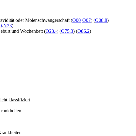
gravidität oder Molenschwangerschaft
(
O00
-
O07
)
(
O08.8
)
0
-
N23
)
 Geburt und Wochenbett
(
O23.-
)
(
O75.3
)
(
O86.2
)
ht klassifiziert
Krankheiten
 Krankheiten