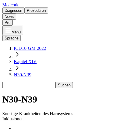
Medcode
Diagnosen
Prozeduren
News
Pro
Menü
Sprache
ICD10-GM-2022
Kapitel XIV
N30-N39
Suchen
N30-N39
Sonstige Krankheiten des Harnsystems
Inklusionen
-