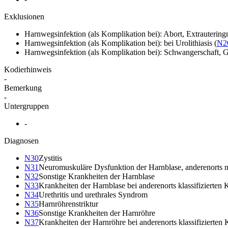
Exklusionen
Harnwegsinfektion (als Komplikation bei): Abort, Extrauterin
Harnwegsinfektion (als Komplikation bei): bei Urolithiasis
(
N2
Harnwegsinfektion (als Komplikation bei): Schwangerschaft,
Kodierhinweis
-
Bemerkung
-
Untergruppen
-
Diagnosen
N30
Zystitis
N31
Neuromuskuläre Dysfunktion der Harnblase, anderenorts nic
N32
Sonstige Krankheiten der Harnblase
N33
Krankheiten der Harnblase bei anderenorts klassifizierten 
N34
Urethritis und urethrales Syndrom
N35
Harnröhrenstriktur
N36
Sonstige Krankheiten der Harnröhre
N37
Krankheiten der Harnröhre bei anderenorts klassifizierten