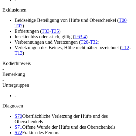
Exklusionen
Beidseitige Beteiligung von Hüfte und Oberschenkel
(
T00
-
T07
)
Erfrierungen
(
T33
-
T35
)
Insektenbiss oder -stich, giftig
(
T63.4
)
Verbrennungen und Verätzungen
(
T20
-
T32
)
Verletzungen des Beines, Höhe nicht näher bezeichnet
(
T12
-
T13
)
Kodierhinweis
-
Bemerkung
-
Untergruppen
-
Diagnosen
S70
Oberflächliche Verletzung der Hüfte und des
Oberschenkels
S71
Offene Wunde der Hüfte und des Oberschenkels
S72
Fraktur des Femurs