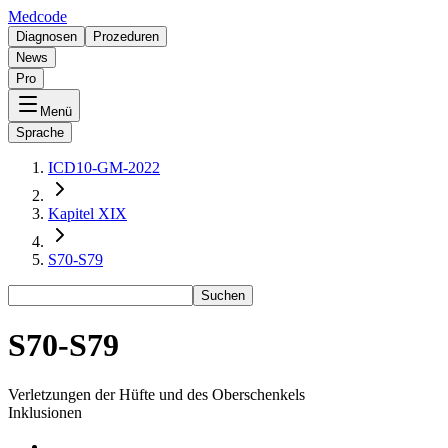
Medcode
Diagnosen
Prozeduren
News
Pro
Menü
Sprache
ICD10-GM-2022
Kapitel XIX
S70-S79
Suchen
S70-S79
Verletzungen der Hüfte und des Oberschenkels
Inklusionen
-