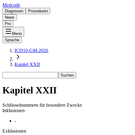
Medcode
Diagnosen
Prozeduren
News
Pro
Menü
Sprache
ICD10-GM-2026
Kapitel XXII
Suchen
Kapitel XXII
Schlüsselnummern für besondere Zwecke
Inklusionen
-
Exklusionen