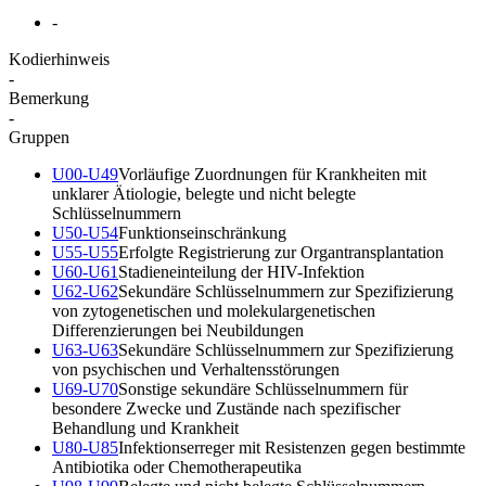
-
Kodierhinweis
-
Bemerkung
-
Gruppen
U00-U49
Vorläufige Zuordnungen für Krankheiten mit
unklarer Ätiologie, belegte und nicht belegte
Schlüsselnummern
U50-U54
Funktionseinschränkung
U55-U55
Erfolgte Registrierung zur Organtransplantation
U60-U61
Stadieneinteilung der HIV-Infektion
U62-U62
Sekundäre Schlüsselnummern zur Spezifizierung
von zytogenetischen und molekulargenetischen
Differenzierungen bei Neubildungen
U63-U63
Sekundäre Schlüsselnummern zur Spezifizierung
von psychischen und Verhaltensstörungen
U69-U70
Sonstige sekundäre Schlüsselnummern für
besondere Zwecke und Zustände nach spezifischer
Behandlung und Krankheit
U80-U85
Infektionserreger mit Resistenzen gegen bestimmte
Antibiotika oder Chemotherapeutika