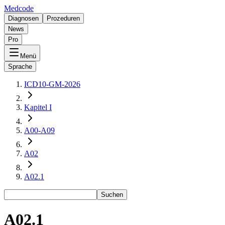
Medcode
Diagnosen
Prozeduren
News
Pro
Menü
Sprache
ICD10-GM-2026
Kapitel I
A00-A09
A02
A02.1
Suchen
A02.1