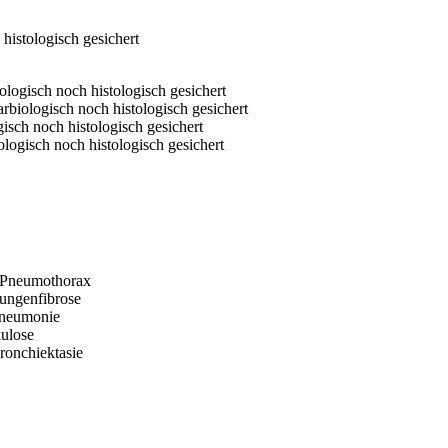
histologisch gesichert
ologisch noch histologisch gesichert
rbiologisch noch histologisch gesichert
sch noch histologisch gesichert
logisch noch histologisch gesichert
er Pneumothorax
Lungenfibrose
 Pneumonie
kulose
Bronchiektasie