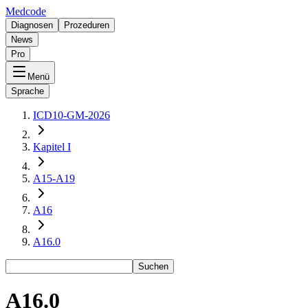
Medcode
Diagnosen
Prozeduren
News
Pro
Menü
Sprache
ICD10-GM-2026
Kapitel I
A15-A19
A16
A16.0
Suchen
A16.0